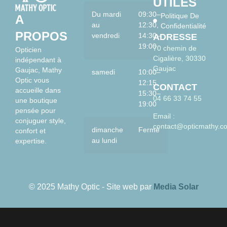
UTILES
Du mardi
09:30–
Politique De
A
au
12:30,
Confidentialité
PROPOS
vendredi
14:30–
ADRESSE
19:00
70 chemin de
Opticien
Cigalière, 30330
indépendant à
Gaujac
Gaujac, Mathy
samedi
10:00–
Optic vous
12:15,
CONTACT
accueille dans
15:30–
04 66 33 74 55
une boutique
19:00
pensée pour
Email :
conjuguer style,
contact@opticmathy.c
dimanche
Fermé
confort et
au lundi
expertise.
© 2025 Mathy Optic - Site web par
Media Solar